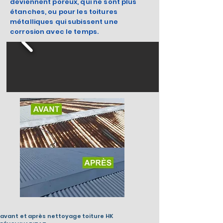
deviennent poreux, qui ne sont plus
étanches, ou pour les toitures
métalliques qui subissent une
corrosion avec le temps.
avant et après nettoyage toiture HK